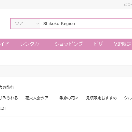
どう
ツアー
イド
レンタカー
ショッピング
ビザ
VIP限
海外旅行
がみられる
花火大会ツアー
季節の花々
見頃限定おすすめ
グル
日以上