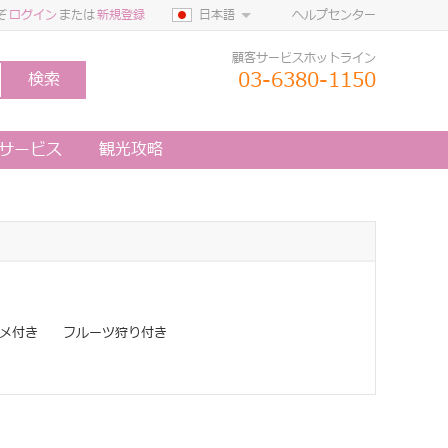
ぞ
ログイン
または
新規登録
日本語
ヘルプセンター
顧客サービスホットライン
03-6380-1150
検索
定サービス
観光攻略
メ付き
フルーツ狩り付き