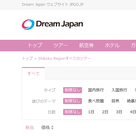
Dream Japan ウェブサイト JPGO.JP
トップ
ツアー
航空券
ホテル
ガ
トップ
>
Shikoku Regionすべてのツアー
すべて
制限なし
国内旅行
入国旅行
タイプ
制限なし
食べ放題
自然
絶景
遊びのテーマ
制限なし
1日
2日
3日
4
日数
総合
価格