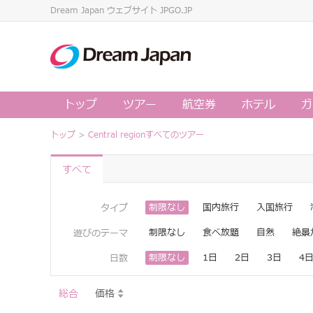
Dream Japan ウェブサイト JPGO.JP
トップ
ツアー
航空券
ホテル
ガ
トップ
>
Central regionすべてのツアー
すべて
制限なし
国内旅行
入国旅行
タイプ
制限なし
食べ放題
自然
絶景
遊びのテーマ
制限なし
1日
2日
3日
4
日数
総合
価格