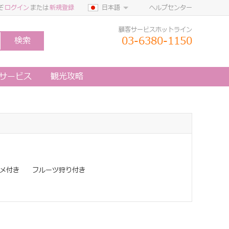
ぞ
ログイン
または
新規登録
日本語
ヘルプセンター
顧客サービスホットライン
03-6380-1150
検索
定サービス
観光攻略
メ付き
フルーツ狩り付き