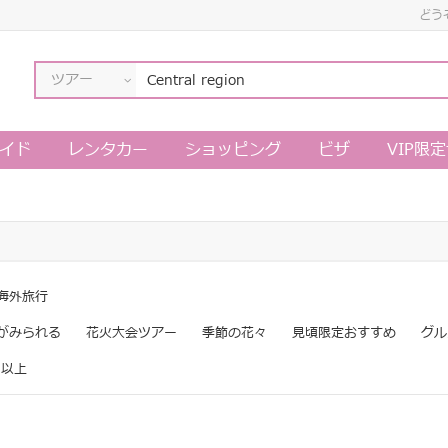
どう
ツアー
イド
レンタカー
ショッピング
ビザ
VIP限
海外旅行
がみられる
花火大会ツアー
季節の花々
見頃限定おすすめ
グル
日以上