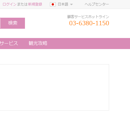
ログイン
または
新規登録
日本語
ヘルプセンター
顧客サービスホットライン
03-6380-1150
検索
定サービス
観光攻略