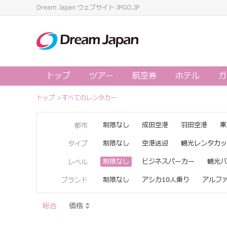
Dream Japan ウェブサイト JPGO.JP
トップ
ツアー
航空券
ホテル
ガ
トップ
>
すべてのレンタカー
制限なし
成田空港
羽田空港
東
都市
制限なし
空港送迎
観光レンタカッ
タイプ
制限なし
ビジネスパーカー
観光バ
レベル
制限なし
アシカ10人乗り
アルフ
ブランド
総合
価格