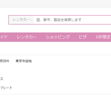
レンタカー
イド
レンタカー
ショッピング
ビザ
VIP限
京郊外
東京市街地
ス
ァ7シート