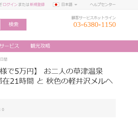
ぞ
ログイン
または
新規登録
日本語
ヘルプセンター
顧客サービスホットライン
03-6380-1150
検索
定サービス
観光攻略
２日間
様で5万円】 お二人の草津温泉
在21時間 と 秋色の軽井沢メルヘ
：0