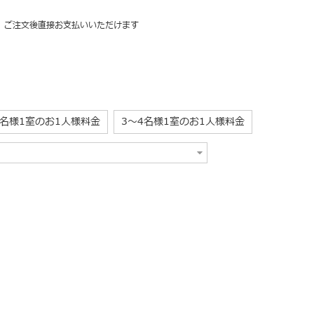
、ご注文後直接お支払いいただけます
1名様1室のお1人様料金
3～4名様1室のお1人様料金