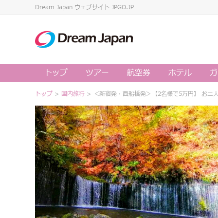
Dream Japan ウェブサイト JPGO.JP
トップ
ツアー
航空券
ホテル
ガ
トップ
>
国内旅行
> ＜新宿発・西船橋発＞【2名様で5万円】 お二