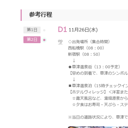
参考行程
D1
11月26日(水)
第1日
第2日
◇出発場所（集合時間）
西船橋駅（08：00）
新宿駅（08：50）
↓
●草津温泉街（13：00予定）
【早めの到着で、草津のシンボル
↓
■草津温泉泊（15時チェックイ
【ホテルヴィレッジ】＜洋室ま
☆露天風呂など、湯畑源泉から
☆夕食はお寿司・天ぷら・ステ
※当日の道路状況により、草津で