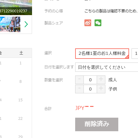
12290019237
予約の心得
こちらの製品は確認不要のため
製品シェア
金
土
選択
2名様1室のお1人様料金
1
1
日付を選択します
日付を選択してください
-
+
成人
数量を選択
7
8
-
+
子供
4
15
--
JPY
合計
1
22
削除済み
8
29