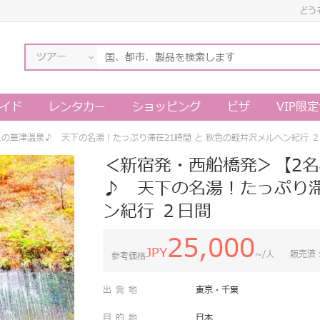
どう
ツアー
イド
レンタカー
ショッピング
ビザ
VIP限
人の草津温泉♪ 天下の名湯！たっぷり滞在21時間 と 秋色の軽井沢メルヘン紀行 
＜新宿発・西船橋発＞【2名
♪ 天下の名湯！たっぷり滞
ン紀行 ２日間
25,000
JPY
~/人
販売済
参考価格
出発地
東京・千葉
目的地
日本