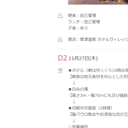
朝食：自己管理
ランチ：自己管理
夕食：あり
宿泊：草津温泉 ホテルヴィレッ
D2
11月27日(木)
●ホテル（朝はゆっくり10時出
【朝食は地元食材を中心とした約
↓
●白糸の滝
【高さ3ｍ・幅70ｍにも及び幾
↓
●旧軽井沢銀座（2時間）
【聖パウロ教会やお洒落な店が立
↓
◇到着場所