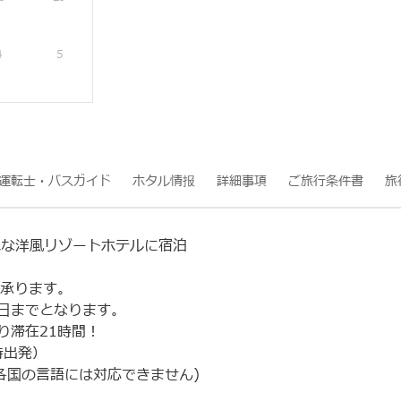
4
5
運転士・バスガイド
ホタル情报
詳細事項
ご旅行条件書
旅
れな洋風リゾートホテルに宿泊
を承ります。
日までとなります。
り滞在21時間！
時出発）
各国の言語には対応できません)