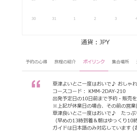
30
31
1
2
3
通貨：JPY
予約の心得
旅程の紹介
ポイリンク
集合場所
草津よいとこ一度はおいで♪ おしゃ
コースコード： KMM-2DAY-210
出発予定日の10日前まで予約・販売
※上記が休業日の場合、その前の営業
草津良いとこ一度はおいで♪ たっぷ
（早めの13時到着＆朝はゆっくり10
ガイドは日本語のみ対応しています (