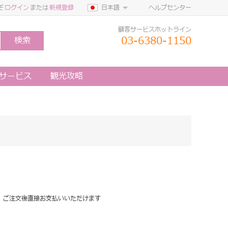
ぞ
ログイン
または
新規登録
日本語
ヘルプセンター
顧客サービスホットライン
03-6380-1150
検索
定サービス
観光攻略
、ご注文後直接お支払いいただけます