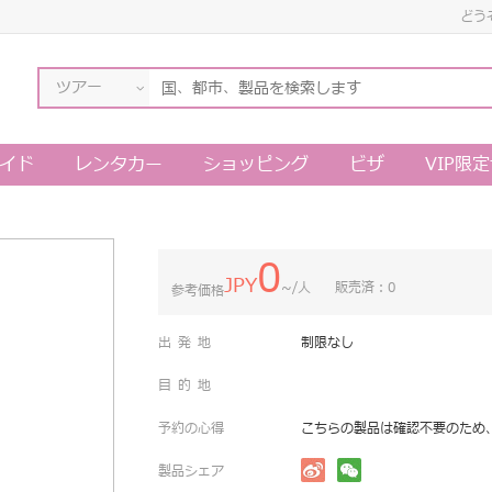
どう
ツアー
イド
レンタカー
ショッピング
ビザ
VIP限
0
JPY
~/人
販売済：0
参考価格
出発地
制限なし
目的地
予約の心得
こちらの製品は確認不要のため
製品シェア